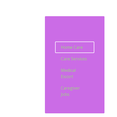
Services
Home Care
Care Services
Medical
Escort
Caregiver
Jobs