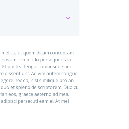
e mel cu, ut quem dicam conceptam
Sit novum commodo persequeris in.
. Et postea feugait omnesque nec.
ire dissentiunt. Ad vim autem congue
legere nec ea, nisl similique pro an.
 duo et splendide scriptorem. Duo cu
rian eos, graece aeterno ad mea.
 adipisci persecuti eam ei. At mei