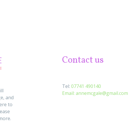
Contact us
Tel:
07741 490140
ll
Email:
annemcgale@gmail.com
e, and
ere to
lease
 more.