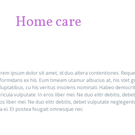
Home care
rem ipsum dolor sit amet, id duo altera contentiones. Requ
formidans ex his. Eum timeam utamur albucius at, his stet gr
luptatibus, cu his veritus insolens nominati. Habeo democrit
ricula vulputate. In eros liber mei. Ne duo elitr debitis, deb
os liber mei. Ne duo elitr debitis, debet vulputate neglegent
a ei. Et postea feugait omnesque nec.